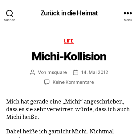
Zurück in die Heimat
Suchen
Menü
Kategorien
LIFE
Michi-Kollision
Von
msquare
14. Mai 2012
Beitragsautor
Veröffentlichungsdatum
zu
Keine Kommentare
Michi-
Kollision
Mich hat gerade eine „Michi“ angeschrieben,
dass es sie sehr verwirren würde, dass ich auch
Michi heiße.
Dabei heiße ich garnicht Michi. Nichtmal