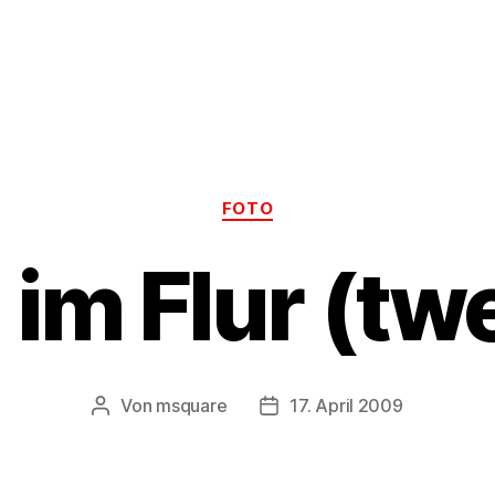
Kategorien
FOTO
im Flur (tw
Von
msquare
17. April 2009
Beitragsautor
Veröffentlichungsdatum