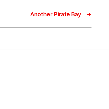
Another Pirate Bay
→