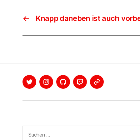
←
Knapp daneben ist auch vorbe
Twitter
Instagram
Github
Twitch
Mastodon
Suche
nach: