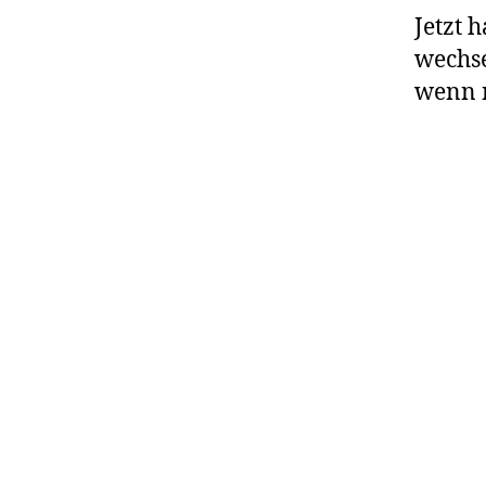
Jetzt 
wechse
wenn n